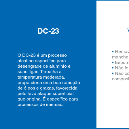
DC-23
•
Remove
O DC-23 é um processo
manchar 
alcalino específico para
•
Espuma
desengraxe de alumínio e
•
Não fo
suas ligas. Trabalha a
•
Não co
temperatura moderada,
composi
proporciona uma boa remoção
de óleos e graxas, favorecida
pelo leve ataque superficial
que origina. É específico para
processos de imersão.