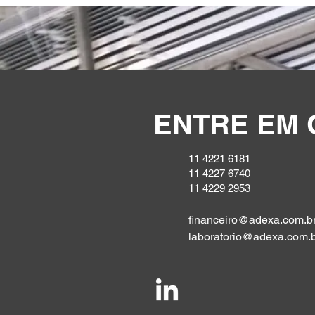
ENTRE EM 
11 4221 6181
11 4227 6740
11 4229 2953
financeiro@adexa.com.b
laboratorio@adexa.com.