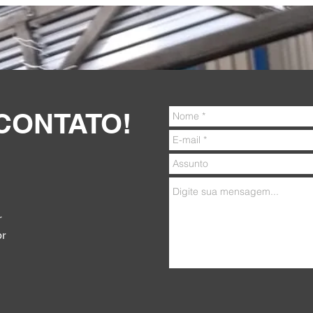
CONTATO!
r
br