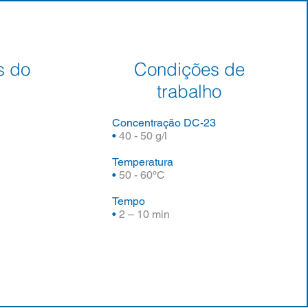
s do
Condições de
trabalho
Concentração DC-23
•
40 - 50 g/l
Temperatura
•
50 - 60ºC
Tempo
•
2 – 10 min