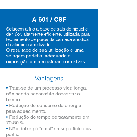
A-601 / CSF
Selagem a frio a base de sais de níquel e
de flúor, altamente eficiente, utilizada para
fechamento de poros da camada anódica
do alumínio anodizado.
O resultado de sua utilização é uma
selagem perfeita, adequada à
exposição em atmosferas corrosivas.
Vantagens
•
Trata-se de um processo vida longa,
não sendo necessário descartar o
banho.
•
Redução do consumo de energia
para aquecimento.
•
Redução do tempo de tratamento em
70-80 %.
•
Não deixa pó “smut” na superfície dos
perfis.